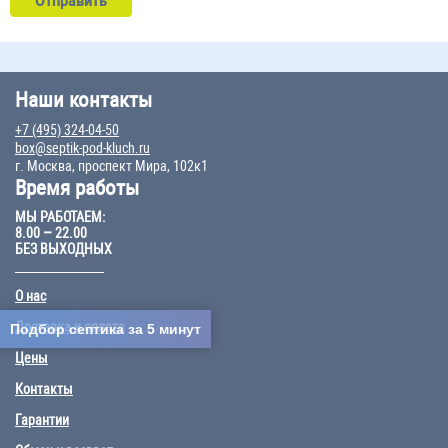
Наши контакты
+7 (495) 324-04-50
box@septik-pod-kluch.ru
г. Москва, проспект Мира, 102к1
Время работы
МЫ РАБОТАЕМ:
8.00 – 22.00
БЕЗ ВЫХОДНЫХ
О нас
Доставка и оплата
Подбор септика за 5 минут
Цены
Контакты
Гарантии