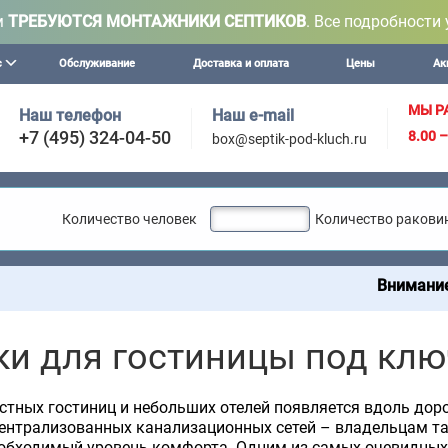
м
ТРЕБУЮТСЯ МОНТАЖНИКИ СЕПТИКОВ
. Все подробности 
с
Обслуживание
Доставка и оплата
Цены
Ак
МЫ Р
Наш телефон
Наш e-mail
+7 (495) 324-04-50
8.00 
box@septik-pod-kluch.ru
Количество человек
Количество ракови
Внимание! Мы осущ
ки для гостиницы под клю
стных гостиниц и небольших отелей появляется вдоль доро
централизованных канализационных сетей – владельцам та
еобходимый уровень комфорта. Одним из самых очевидных