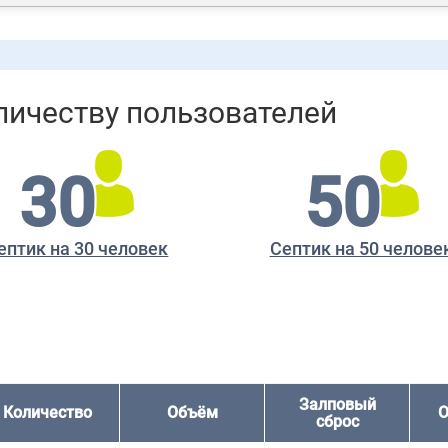
личеству пользователей
30
50
ептик на 30 человек
Септик на 50 челове
Залповый
Количество
Объём
О
сброс