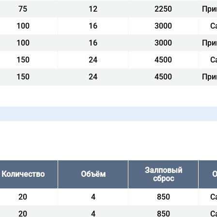
75
12
2250
При
100
16
3000
С
100
16
3000
При
150
24
4500
С
150
24
4500
При
ц
Залповый
Количество
Объём
О
сброс
20
4
850
С
20
4
850
С