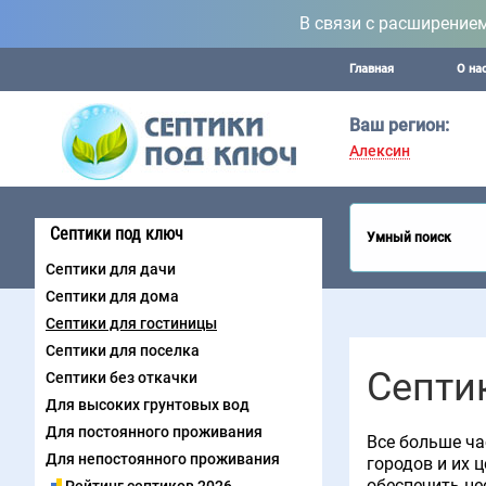
В связи с расширение
Главная
О на
Ваш регион:
Алексин
Септики под ключ
Умный поиск
Септики для дачи
Септики для дома
Септики для гостиницы
Септики для поселка
Септи
Септики без откачки
Для высоких грунтовых вод
Для постоянного проживания
Все больше ча
Для непостоянного проживания
городов и их 
обеспечить н