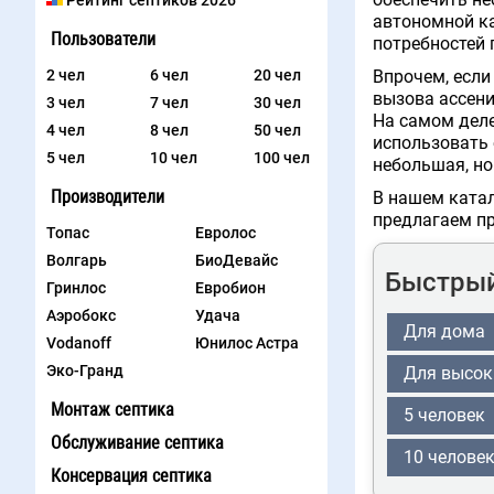
Рейтинг септиков 2026
автономной ка
Пользователи
потребностей 
2 чел
6 чел
20 чел
Впрочем, если
вызова ассени
3 чел
7 чел
30 чел
На самом деле
4 чел
8 чел
50 чел
использовать 
5 чел
10 чел
100 чел
небольшая, но
Производители
В нашем катал
предлагаем пр
Топас
Евролос
Волгарь
БиоДевайс
Быстрый
Гринлос
Евробион
Аэробокс
Удача
Для дома
Vodanoff
Юнилос Астра
Эко-Гранд
Для высок
Монтаж септика
5 человек
Обслуживание септика
10 челове
Консервация септика