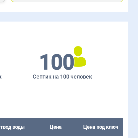
100
к
Септик на 100 человек
твод воды
Цена
Цена под ключ