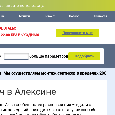
узнавайте по телефону.
ции
Монтаж
Ремонт
Подбор
Контакты
АБОТАЕМ:
Перезвоните мне
– 22.00
БЕЗ ВЫХОДНЫХ
больше параметров
н
Подобрать
ествляем монтаж септиков в пределах 200 км от МКАД. П
ч в Алексине
г. Из-за особенностей расположения – вдали от
ких заведений приходится искать другие способы
 решений является обустройство системы