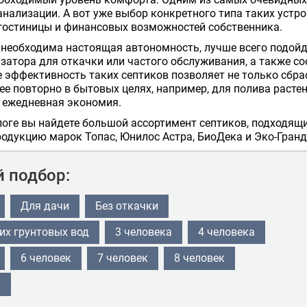
нализации. А вот уже выбор конкретного типа таких устро
гостиницы и финансовых возможностей собственника.
 необходима настоящая автономность, лучше всего подойд
затора для откачки или частого обслуживания, а также с
 эффективность таких септиков позволяет не только сбра
ее повторно в бытовых целях, например, для полива расте
 ежедневная экономия.
оге вы найдете большой ассортимент септиков, подходящи
одукцию марок Топас, Юнилос Астра, БиоДека и Эко-Гранд
 подбор:
Для дачи
Без откачки
их грунтовых вод
3 человека
4 человека
6 человек
7 человек
8 человек
к