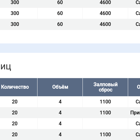
300
60
4600
С
300
60
4600
С
300
60
4600
С
ниц
Залповый
Количество
Объём
О
сброс
20
4
1100
С
20
4
1100
При
20
4
С
20
4
1100
С