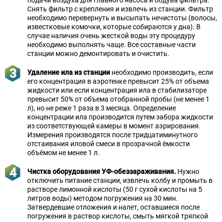
подачи воздуха для главного насоса и обдува фильтра.
Снять фильтр с крепления и извлечь из станции. Фильтр
необходимо перевернуть и высыпать нечистоты (волосы,
известковые комочки, которые собираются у дна). В
случае наличия очень жесткой воды эту процедуру
необходимо выполнять чаще. Все составные части
станции можно демонтировать и очистить.
Удаление ила из станции
необходимо производить, если
его концентрация в аэротенке превысит 25% от объема
жидкости или если концентрация ила в стабилизаторе
превысит 50% от объема отобранной пробы (не менее 1
л), но не реже 1 раза в 3 месяца. Определение
концентрации ила производится путем забора жидкости
из соответствующей камеры в момент аэрирования.
Измерения производятся после тридцатиминутного
отстаивания иловой смеси в прозрачной ёмкости
объёмом не менее 1 л.
Чистка оборудования УФ-обеззараживания.
Нужно
отключить питание станции, извлечь колбу и промыть в
растворе лимонной кислоты (50 г сухой кислоты на 5
литров воды) методом погружения на 30 мин.
Затвердевшие отложения и налет, оставшиеся после
погружения в раствор кислоты, смыть мягкой тряпкой