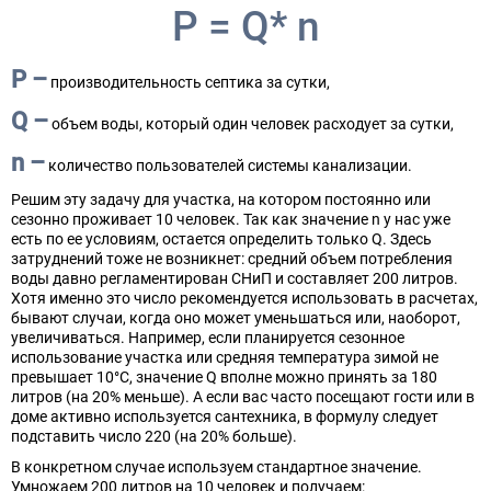
P = Q* n
P –
производительность септика за сутки,
Q –
объем воды, который один человек расходует за сутки,
n –
количество пользователей системы канализации.
Решим эту задачу для участка, на котором постоянно или
сезонно проживает 10 человек. Так как значение n у нас уже
есть по ее условиям, остается определить только Q. Здесь
затруднений тоже не возникнет: средний объем потребления
воды давно регламентирован СНиП и составляет 200 литров.
Хотя именно это число рекомендуется использовать в расчетах,
бывают случаи, когда оно может уменьшаться или, наоборот,
увеличиваться. Например, если планируется сезонное
использование участка или средняя температура зимой не
превышает 10°C, значение Q вполне можно принять за 180
литров (на 20% меньше). А если вас часто посещают гости или в
доме активно используется сантехника, в формулу следует
подставить число 220 (на 20% больше).
В конкретном случае используем стандартное значение.
Умножаем 200 литров на 10 человек и получаем: