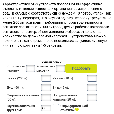
Характеристики этих устройств позволяют им эффективно
отделять тяжелые вещества и органические загрязнения от
воды в объемах, соответствующих нуждам 10 потребителей. Так
как СНиП утверждает, что в сутки одному человеку требуется не
менее 200 литров воды, требования к производительности
септиков составляют 2000 литров. Другие рабочие показатели
септиков, например, объем залпового сброса, отвечают за
количество выдерживаемой нагрузки. К устройствам можно
подключить одновременно до нескольких санузлов, душевую
или ванную комнату и 4-5 раковин.
Умный поиск
Количество
Количество
Подобрать
человек
раковин
Ванна (200 л):
Унитаз (10 л):
Душ (60 л):
Биде (5 л):
Стиральная машина
Посудомоечная
(50 л):
машина (20 л):
Глубина залегания
С принудительной
трубы,см:
откачкой