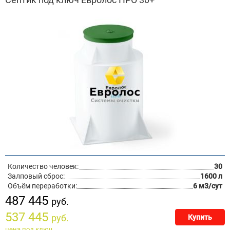
Септик под ключ Евролос ПРО 30+
Количество человек:
30
Залповый сброс:
1600 л
Объём переработки:
6 м3/сут
487 445
руб.
537 445
руб.
Купить
цена под ключ