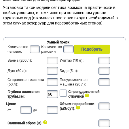
Установка такой модели септика возможна практически в
любых условиях, в том числе при повышенном уровне
грунтовых вод (в комплект поставки входит необходимый в
этом случае резервуар для переработанных стоков).
Умный поиск
Количество
Количество
Подобрать
человек
раковин
Ванна (200 л):
Унитаз (10 л):
Душ (60 л):
Биде (5 л):
Стиральная машина
Посудомоечная
(50 л):
машина (20 л):
Глубина залегания
С принудительной
трубы,см:
откачкой
Цена:
Объем переработки
(м3/сут):
от
до
Залповый сброс (л):