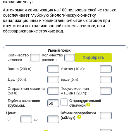
оказанию услуг.
Автономная канализация на 100 пользователей не только
обеспечивает глубокую биологическую очистку
канализационных и хозяйственно-бытовых стоков при
отсутствии централизованной системы очистки, но и
обеззараживание сточных вод.
Умный поиск
Количество
Количество
Подобрать
человек
раковин
Ванна (200 л):
Унитаз (10 л):
Душ (60 л):
Биде (5 л):
Стиральная машина
Посудомоечная
(50 л):
машина (20 л):
Глубина залегания
С принудительной
трубы,см:
откачкой
Цена:
Объем переработки
(м3/сут):
от
до