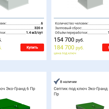
век:
6
Количество человек:
320 л
Залповый сброс:
тки:
1.4 м3/сут
Объём переработки:
154 700
.
руб.
184 700
.
руб.
Купить
цена под ключ
В наличии
юч Эко-Гранд 6 Пр
Септик под ключ Эко-Гранд 
Пр