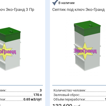
В наличии
юч Эко-Гранд 3 Пр
Септик под ключ Эко-Гранд 
век:
3
Количество человек:
170 л
Залповый сброс:
тки:
0.65 м3/сут
Объём переработки: