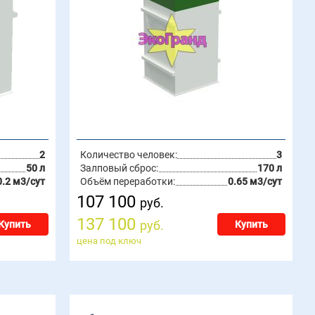
2
Количество человек:
3
50 л
Залповый сброс:
170 л
0.2 м3/сут
Объём переработки:
0.65 м3/сут
107 100
руб.
137 100
руб.
Купить
Купить
цена под ключ