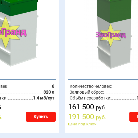
век:
6
Количество человек:
320 л
Залповый сброс:
тки:
1.4 м3/сут
Объём переработки:
161 500
.
руб.
191 500
.
руб.
Купить
цена под ключ