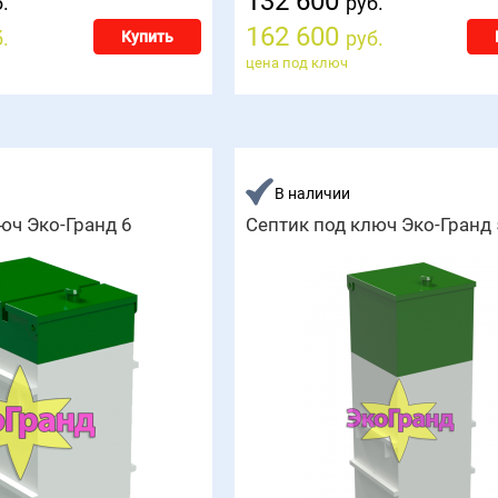
132 600
.
руб.
162 600
.
руб.
Купить
цена под ключ
В наличии
юч Эко-Гранд 6
Септик под ключ Эко-Гранд 