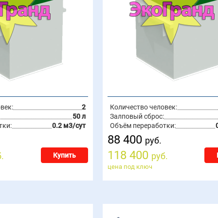
век:
2
Количество человек:
50 л
Залповый сброс:
тки:
0.2 м3/сут
Объём переработки:
88 400
руб.
118 400
.
руб.
Купить
цена под ключ