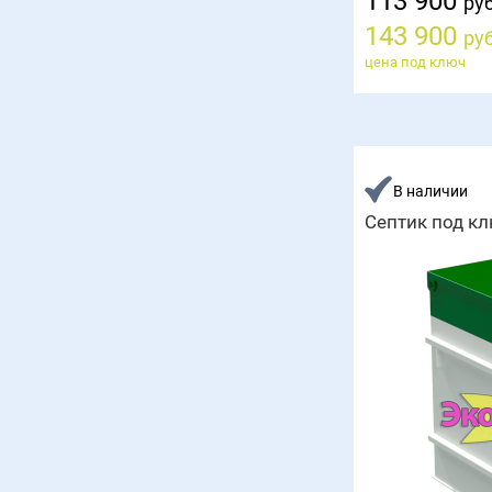
113 900
руб
143 900
руб
цена под ключ
В наличии
Септик под кл