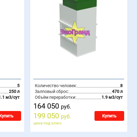
5
Количество человек:
8
250 л
Залповый сброс:
470 л
1.1 м3/сут
Объём переработки:
1.9 м3/сут
164 050
руб.
199 050
руб.
Купить
Купить
цена под ключ