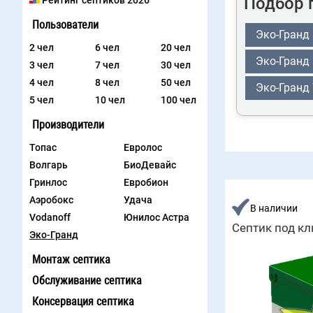
Подбор 
Рейтинг септиков 2026
Пользователи
Эко-Гранд 
2 чел
6 чел
20 чел
Эко-Гранд
3 чел
7 чел
30 чел
4 чел
8 чел
50 чел
Эко-Гранд
5 чел
10 чел
100 чел
Производители
Топас
Евролос
Волгарь
БиоДевайс
Гринлос
Евробион
Аэробокс
Удача
В наличии
Vodanoff
Юнилос Астра
Септик под кл
Эко-Гранд
Монтаж септика
Обслуживание септика
Консервация септика