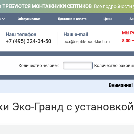
м
ТРЕБУЮТСЯ МОНТАЖНИКИ СЕПТИКОВ
. Все подробности 
с
Обслуживание
Доставка и оплата
Цены
Ак
МЫ Р
Наш телефон
Наш e-mail
+7 (495) 324-04-50
8.00 
box@septik-pod-kluch.ru
Количество человек
Количество ракови
Внимание! Мы осущест
ки Эко-Гранд с установкой