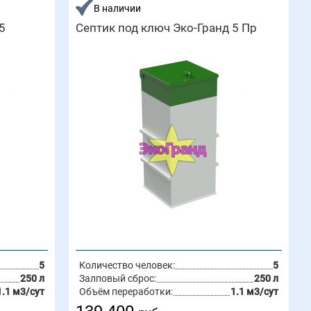
В наличии
5
Септик под ключ Эко-Гранд 5 Пр
5
Количество человек:
5
250 л
Залповый сброс:
250 л
1.1 м3/сут
Объём переработки:
1.1 м3/сут