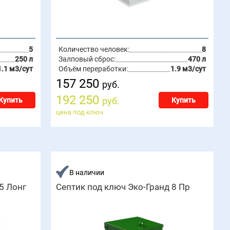
5
Количество человек:
8
250 л
Залповый сброс:
470 л
1.1 м3/сут
Объём переработки:
1.9 м3/сут
157 250
руб.
192 250
руб.
Купить
Купить
цена под ключ
В наличии
5 Лонг
Септик под ключ Эко-Гранд 8 Пр