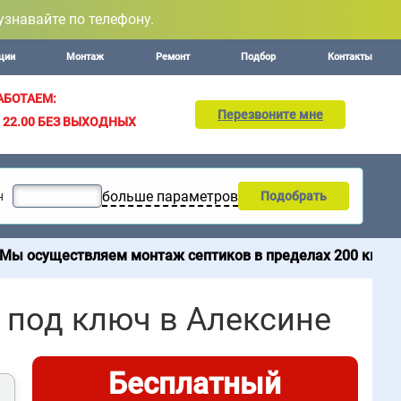
узнавайте по телефону.
ции
Монтаж
Ремонт
Подбор
Контакты
АБОТАЕМ:
Перезвоните мне
– 22.00
БЕЗ ВЫХОДНЫХ
больше параметров
н
Подобрать
вляем монтаж септиков в пределах 200 км от МКАД. Прод
 под ключ в Алексине
Бесплатный