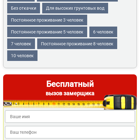
Без откачки
Для высоких грунтовых вод
Постоянное проживание 3 человек
Постоянное проживание 5 человек
6 человек
7 человек
Постоянное проживание 8 человек
10 человек
Бесплатный
вызов замерщика