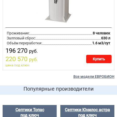
Проживание:
8 человек
Залповый сброс:
630 л
Объём переработки:
1.6 м3/сут
196 270
руб.
220 570
руб.
Купить
цена под ключ
Все модели ЕВРОБИОН
Популярные производители
Септики Топас
Септики Юнилос астра
под ключ
под ключ