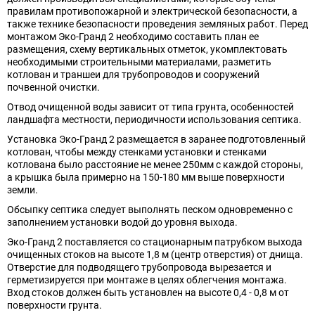
правилам противопожарной и электрической безопасности, а
также технике безопасности проведения земляных работ. Перед
монтажом Эко-Гранд 2 необходимо составить план ее
размещения, схему вертикальных отметок, укомплектовать
необходимыми строительными материалами, разметить
котлован и траншеи для трубопроводов и сооружений
почвенной очистки.
Отвод очищенной воды зависит от типа грунта, особенностей
ландшафта местности, периодичности использования септика.
Установка Эко-Гранд 2 размещается в заранее подготовленный
котлован, чтобы между стенками установки и стенками
котлована было расстояние не менее 250мм с каждой стороны,
а крышка была примерно на 150-180 мм выше поверхности
земли.
Обсыпку септика следует выполнять песком одновременно с
заполнением установки водой до уровня выхода.
Эко-Гранд 2 поставляется со стационарным патрубком выхода
очищенных стоков на высоте 1,8 м (центр отверстия) от днища.
Отверстие для подводящего трубопровода вырезается и
герметизируется при монтаже в целях облегчения монтажа.
Вход стоков должен быть установлен на высоте 0,4 - 0,8 м от
поверхности грунта.