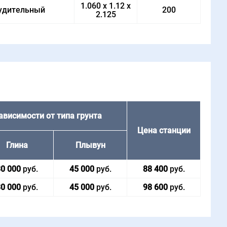
1.060 x 1.12 x
удительный
200
2.125
ависимости от типа грунта
Цена стан­ции
Глина
Плы­вун
0 000
руб.
45 000
руб.
88 400
руб.
0 000
руб.
45 000
руб.
98 600
руб.