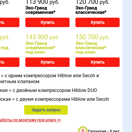
113 900
120 700
руб.
руб.
руб.
Эко-Гранд
Эко-Гранд
современная*
классическая*
ть
Купить
Купить
143 900
150 700
руб.
руб.
руб.
Эко-Гранд
Эко-Гранд
 под
современная*
классическая*
под ключ
под ключ
ть
Купить
Купить
 = с одним компрессором Hiblow или Secoh и
нитным клапаном
ная = с двойным компрессором Hiblow DUO
еская = с двумя компрессорами Hiblow или Secoh
Задать вопрос
аботы по монтажу под ключ >>
Гарантия - 5 лет