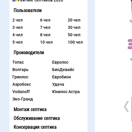
Рейтинг септиков 2026
Пользователи
2 чел
6 чел
20 чел
3 чел
7 чел
30 чел
4 чел
8 чел
50 чел
5 чел
10 чел
100 чел
Производители
Топас
Евролос
Волгарь
БиоДевайс
Гринлос
Евробион
Аэробокс
Удача
Vodanoff
Юнилос Астра
Эко-Гранд
Монтаж септика
Обслуживание септика
Консервация септика