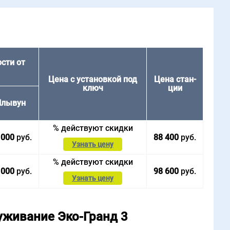
сти от
Цена с устано­вкой под
Цена стан­
ключ
ции
лы­вун
%
действуют скидки
 000
руб.
88 400
руб.
Узнать цену
%
действуют скидки
 000
руб.
98 600
руб.
Узнать цену
уживание Эко-Гранд 3