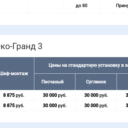
до 80
Прин
ко-Гранд 3
Цены на стандартную установку в з
Шеф-мон­таж
Песча­ный
Сугли­нок
8 875
руб.
30 000
руб.
30 000
руб.
3
8 875
руб.
30 000
руб.
30 000
руб.
3