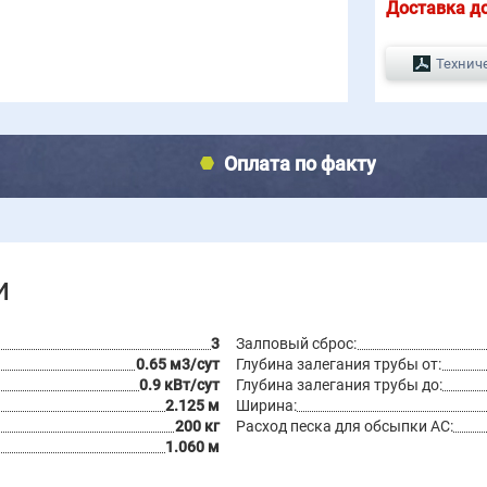
Доставка до
Технич
Оплата по факту
и
3
Залповый сброс:
0.65 м3/сут
Глубина залегания трубы от:
0.9 кВт/сут
Глубина залегания трубы до:
2.125 м
Ширина:
200 кг
Расход песка для обсыпки АС:
1.060 м