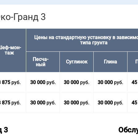
ко-Гранд 3
Цены на стандартную установку в зависимо
типа грунта
Шеф-мон­
таж
Песча­
Сугли­нок
Глина
П
ный
8 875
руб.
30 000
руб.
30 000
руб.
30 000
руб.
45
8 875
руб.
30 000
руб.
30 000
руб.
30 000
руб.
45
 3
Обсл