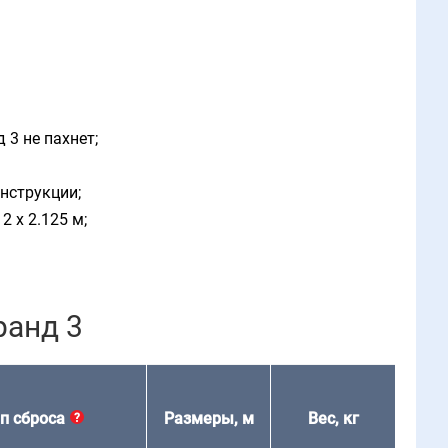
 3 не пахнет;
нструкции;
 x 2.125 м;
ранд 3
п сброса
Размеры, м
Вес, кг
?