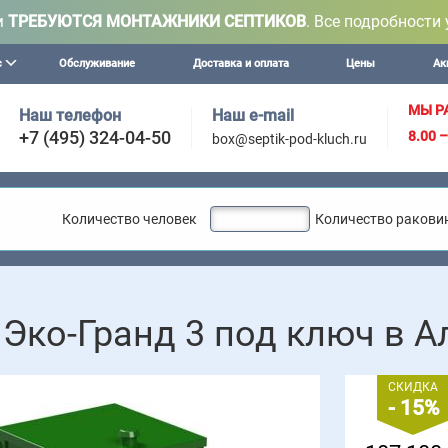
м
ТРЕБУЮТСЯ МОНТАЖНИКИ СЕПТИКОВ
. Все подробности 
с
Обслуживание
Доставка и оплата
Цены
Ак
МЫ Р
Наш телефон
Наш e-mail
+7 (495) 324-04-50
8.00 
box@septik-pod-kluch.ru
Количество человек
Количество ракови
Внимание!
 Эко-Гранд 3 под ключ в А
СКИДКА
- 15%