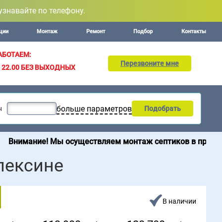
узнавайте по телефону.
ции
Монтаж
Ремонт
Подбор
Контакты
АБОТАЕМ:
Перезвоните мне
– 22.00
БЕЗ ВЫХОДНЫХ
больше параметров
н
Подобрать
 Мы осуществляем монтаж септиков в пределах 200 км от
лексине
В наличии