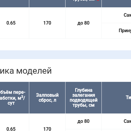
Са
0.65
170
до 80
Прин
тика моделей
Глубина
бъём пере­
Залповый
залегания
3
Ти
аботки, м
/
сброс, л
подводящей
сут
трубы, см
до 80
Са
0.65
170