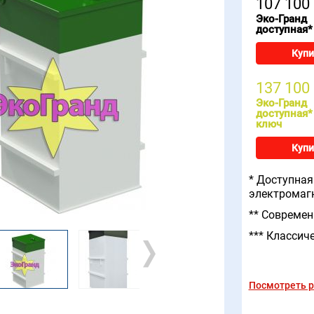
107 100
Эко-Гранд
доступная*
Купи
137 100
Эко-Гранд
доступная*
ключ
Купи
* Доступная
электромаг
** Современ
*** Классич
Посмотреть р